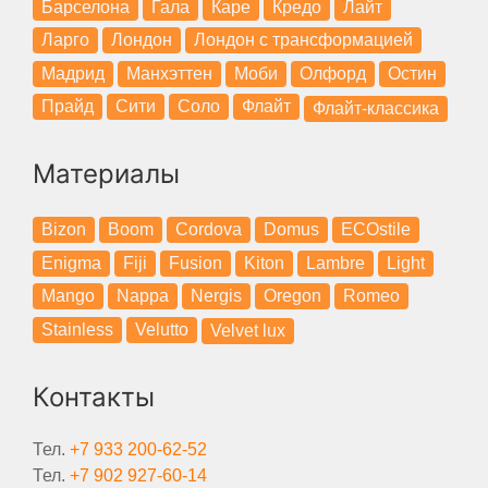
Барселона
Гала
Каре
Кредо
Лайт
Ларго
Лондон
Лондон с трансформацией
Мадрид
Манхэттен
Моби
Олфорд
Остин
Прайд
Сити
Соло
Флайт
Флайт-классика
Материалы
Bizon
Boom
Cordova
Domus
ECOstile
Enigma
Fiji
Fusion
Kiton
Lambre
Light
Mango
Nappa
Nergis
Oregon
Romeo
Stainless
Velutto
Velvet lux
Контакты
Тел.
+7 933 200-62-52
Тел.
+7 902 927-60-14