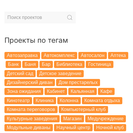
Проекты по тегам
Автозаправка
Автокомплекс
Автосалон
Аптека
Банк
Баня
Бар
Библиотека
Гостиница
Детский сад
Детское заведение
Дизайнерский диван
Дом престарелых
Зона ожидания
Кабинет
Кальянная
Кафе
Кинотеатр
Клиника
Колонна
Комната отдыха
Комната переговоров
Компьютерный клуб
Культурные заведения
Магазин
Медучреждение
Модульные диваны
Научный центр
Ночной клуб