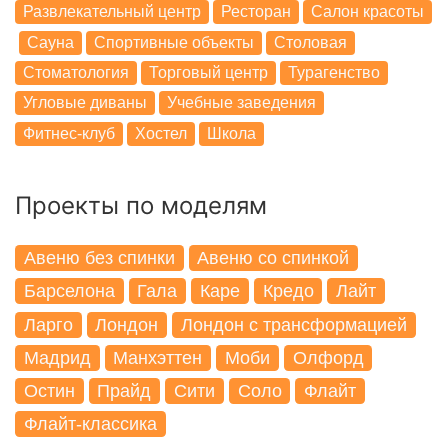
Развлекательный центр
Ресторан
Салон красоты
Сауна
Спортивные объекты
Столовая
Стоматология
Торговый центр
Турагенство
Угловые диваны
Учебные заведения
Фитнес-клуб
Хостел
Школа
Проекты по моделям
Авеню без спинки
Авеню со спинкой
Барселона
Гала
Каре
Кредо
Лайт
Ларго
Лондон
Лондон с трансформацией
Мадрид
Манхэттен
Моби
Олфорд
Остин
Прайд
Сити
Соло
Флайт
Флайт-классика